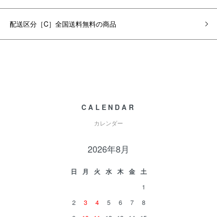
配送区分［C］全国送料無料の商品
CALENDAR
カレンダー
2026年8月
日
月
火
水
木
金
土
1
2
3
4
5
6
7
8