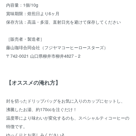
内容量：1個/10g
賞味期限：焙煎日より6ヶ月
保存方法：高温・多湿、直射日光を避けて保存してください
［販売者・製造者］
藤山珈琲合同会社（フジヤマコーヒーロースターズ）
〒742-0021 山口県柳井市柳井4827－2
【オススメの淹れ方】
封を切ったドリップバッグをお気に入りのカップにセットし、
沸騰したお湯、約170ccを注ぐだけ！
温度帯により味わいが変化するのも、スペシャルティコーヒーの
特徴です。
ゆっくりとお楽しみください♪