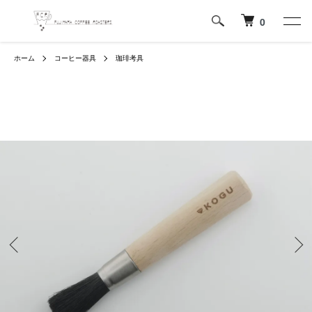
0
ホーム
コーヒー器具
珈琲考具