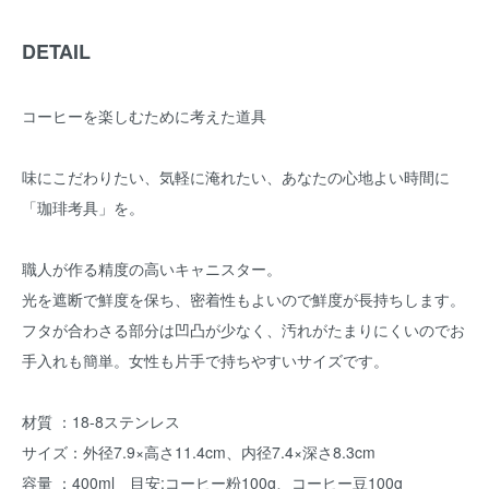
DETAIL
コーヒーを楽しむために考えた道具
味にこだわりたい、気軽に淹れたい、あなたの心地よい時間に
「珈琲考具」を。
職人が作る精度の高いキャニスター。
光を遮断で鮮度を保ち、密着性もよいので鮮度が長持ちします。
フタが合わさる部分は凹凸が少なく、汚れがたまりにくいのでお
手入れも簡単。女性も片手で持ちやすいサイズです。
材質 ：18-8ステンレス
サイズ：外径7.9×高さ11.4cm、内径7.4×深さ8.3cm
容量 ：400ml 目安:コーヒー粉100g、コーヒー豆100g