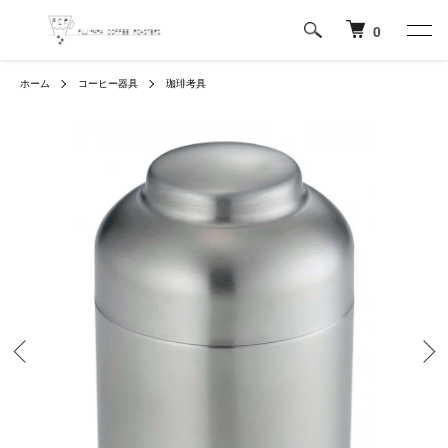
0
ホーム
コーヒー器具
珈琲考具