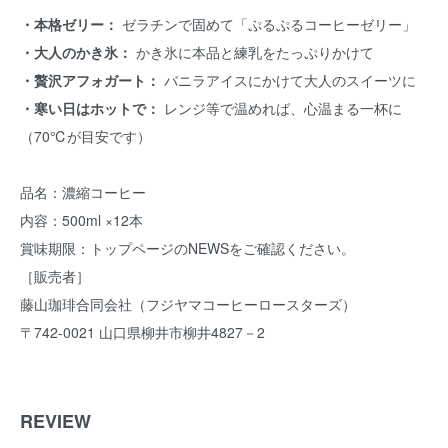
・本格ゼリー：
ゼラチンで固めて「ぷるぷるコーヒーゼリー」
・大人のかき氷：
かき氷に本品と練乳をたっぷりかけて
・贅沢アフォガート：
バニラアイスにかけて大人のスイーツに
・寒い日はホットで：
レンジ等で温めれば、心温まる一杯に
（70℃が目安です）
品名：濃縮コーヒー
内容：500ml ×12本
賞味期限：
トップページのNEWS
をご確認ください。
［販売者］
藤山珈琲合同会社（フジヤマコーヒーロースターズ）
〒742-0021 山口県柳井市柳井4827－2
REVIEW