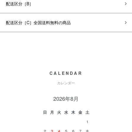
配送区分［B］
配送区分［C］全国送料無料の商品
CALENDAR
カレンダー
2026年8月
日
月
火
水
木
金
土
1
2
3
4
5
6
7
8