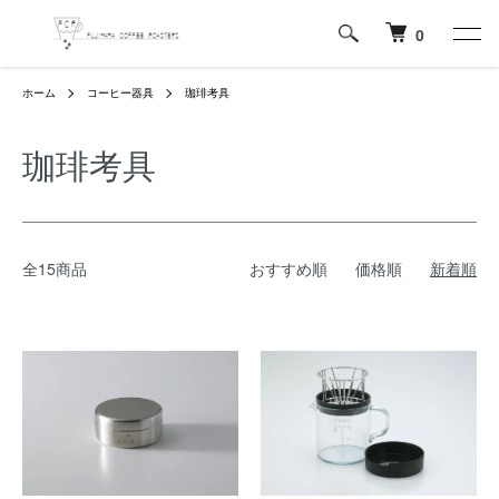
0
ホーム
コーヒー器具
珈琲考具
珈琲考具
全15商品
おすすめ順
価格順
新着順